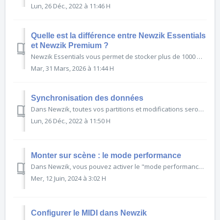
Lun, 26 Déc., 2022 à 11:46 H
Quelle est la différence entre Newzik Essentials
et Newzik Premium ?
Newzik Essentials vous permet de stocker plus de 1000 morceaux sur le Cloud Newzik. Vous pouvez alors retrouver vos partitions sur tous vos appareils connectés à Newzik et utiliser notre plateform...
Mar, 31 Mars, 2026 à 11:44 H
Synchronisation des données
Dans Newzik, toutes vos partitions et modifications seront sauvegardées en toute sécurité dans le "nuage" et accessibles de partout, tant que votre appareil est connecté à un réseau Inte...
Lun, 26 Déc., 2022 à 11:50 H
Monter sur scène : le mode performance
Dans Newzik, vous pouvez activer le "mode performance" pour éviter toute manipulation indésirable et assurer une performance fluide et ininterrompue. Ce mode peut être activé à part...
Mer, 12 Juin, 2024 à 3:02 H
Configurer le MIDI dans Newzik