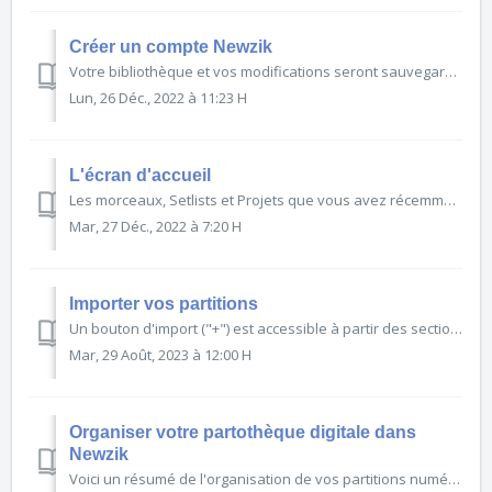
Créer un compte Newzik
Votre bibliothèque et vos modifications seront sauvegardées sur le serveur ("nuage") grâce à votre compte Newzik, vous permettant de récupérer toutes vos partitions numériques à partir d...
Lun, 26 Déc., 2022 à 11:23 H
L'écran d'accueil
Les morceaux, Setlists et Projets que vous avez récemment ouverts sont affichés sur l'écran d'accueil de Newzik, et vous pouvez utiliser la barre de recherche pour effectuer des recherches...
Mar, 27 Déc., 2022 à 7:20 H
Importer vos partitions
Un bouton d'import ("+") est accessible à partir des sections principales de votre application Newzik (Accueil, Morceaux, Setlist, Projet). Vous pourrez importer des fichiers aux...
Mar, 29 Août, 2023 à 12:00 H
Organiser votre partothèque digitale dans
Newzik
Voici un résumé de l'organisation de vos partitions numériques dans Newzik : Dans Newzik, un morceau peut contenir plusieurs fichiers : les partitions. Par exemple, vous pouvez regrouper tou...