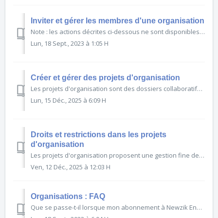
Inviter et gérer les membres d'une organisation
Note : les actions décrites ci-dessous ne sont disponibles qu'aux propriétaires d'organisation La première étape après avoir créé votre organisation Newzik est d'inviter des mem...
Lun, 18 Sept., 2023 à 1:05 H
Créer et gérer des projets d'organisation
Les projets d'organisation sont des dossiers collaboratifs de partitions qui peuvent être partagés avec d'autres membres de l'organisation, avec des droits et des restrictions appliqué...
Lun, 15 Déc., 2025 à 6:09 H
Droits et restrictions dans les projets
d'organisation
Les projets d'organisation proposent une gestion fine des droits : les membres ne peuvent effectuer par défaut qu'un nombre limité d'actions. De plus, les paramètres de projet permette...
Ven, 12 Déc., 2025 à 12:03 H
Organisations : FAQ
Que se passe-t-il lorsque mon abonnement à Newzik Ensemble expire ? Lorsque l'abonnement de votre organisation expirera, vous ne pourrez plus inviter de nouveaux utilisateurs (le lien d...