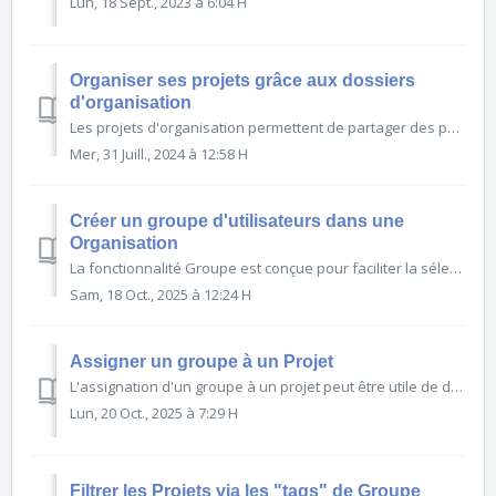
Lun, 18 Sept., 2023 à 6:04 H
Organiser ses projets grâce aux dossiers
d'organisation
Les projets d'organisation permettent de partager des partitions avec les membres de votre organisation. Les dossiers offrent la possibilité de trier et organiser ces projets via une hiérarch...
Mer, 31 Juill., 2024 à 12:58 H
Créer un groupe d'utilisateurs dans une
Organisation
La fonctionnalité Groupe est conçue pour faciliter la sélection d'un groupe prédéfini d'utilisateurs au sein d'une organisation. Cela peut être utile par exemple lorsque vous créez un...
Sam, 18 Oct., 2025 à 12:24 H
Assigner un groupe à un Projet
L'assignation d'un groupe à un projet peut être utile de deux manières : Faciliter l'ajout groupé de plusieurs utilisateurs à un projet. Filtrer les projets (dans la liste des pr...
Lun, 20 Oct., 2025 à 7:29 H
Filtrer les Projets via les "tags" de Groupe