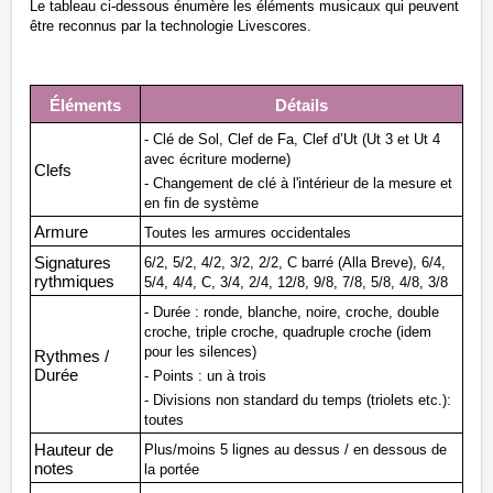
Le tableau ci-dessous énumère les éléments musicaux qui peuvent
être reconnus par la technologie Livescores.
Éléments
Détails
- Clé de Sol, Clef de Fa, Clef d’Ut (Ut 3 et Ut 4
avec écriture moderne)
Clefs
- Changement de clé à l'intérieur de la mesure et
en fin de système
Armure
Toutes les armures occidentales
Signatures
6/2, 5/2, 4/2, 3/2, 2/2, C barré (Alla Breve), 6/4,
rythmiques
5/4, 4/4, C, 3/4, 2/4, 12/8, 9/8, 7/8, 5/8, 4/8, 3/8
- Durée : ronde, blanche, noire, croche, double
croche, triple croche, quadruple croche (idem
pour les silences)
Rythmes /
Durée
- Points : un à trois
- Divisions non standard du temps (triolets etc.):
toutes
Hauteur de
Plus/moins 5 lignes au dessus / en dessous de
notes
la portée