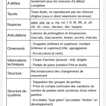
Seulement pour les mesures d’à défaut
A défaut
complètes
Toute durée, ne reproduisant pas les silences
Tacets
d'église (ceux-ci étant néanmoins reconnus)
pppp, ppp, pp, p, mp, mf, f, ff, fff, ffff, sf, sff,
Nuances
sfz, rfz, cresc, decresc, dim, hairpins
Liaisons de prolongation et d’expression,
Articulations
staccato, staccassimo, tenuto, accent, marcato
- Gruppetto (inférieur et supérieur), mordant
(inférieur et supérieur),trille, appoggiature
Ornements
- Acciaccatura (à venir)
- Coups d’archets (poussé - tiré), doigtés
Informations
techniques
- Pédale de piano (notation Péd et étoile)
Reconnaissance des changements de
Structure
mouvement
- Séparation des groupes de portées
- Prise en compte sommaire des variations du
nombre de portées entre systèmes d'une même
Structure du
partition
système
- Accolades "type piano" (accolades "droites" en
développement)